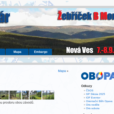
Mapa
Embargo
Mapa
»
Odkazy
ČSOS
GP Silesia 2025
IOF Eventor
Orientační Běh Opava
énu prostoru obou závodů.
Oris neděle
Oris sobota