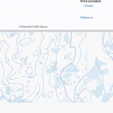
Před závodem
Rozpis
Přihlásit se
© Orientační běh Opava